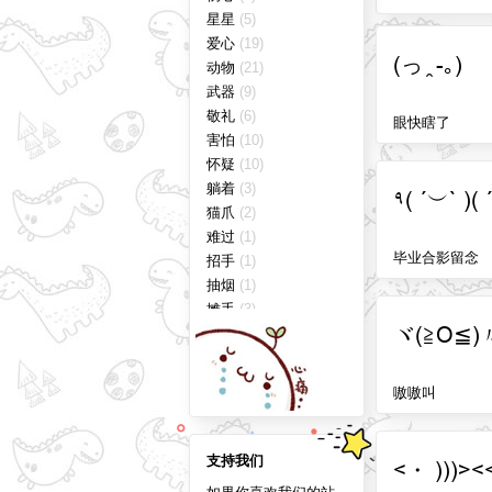
星星
(5)
爱心
(19)
(っ ̯ -｡)
动物
(21)
武器
(9)
敬礼
(6)
眼快瞎了
害怕
(10)
怀疑
(10)
躺着
(3)
٩( ´︶` )(
猫爪
(2)
难过
(1)
毕业合影留念
招手
(1)
抽烟
(1)
摊手
(3)
ヾ(≧O≦)
朋友
(3)
跳舞
(2)
倒躺
(5)
嗷嗷叫
表情
(39)
害羞
(4)
流眼泪
(9)
支持我们
<・ )))><
奔跑
(3)