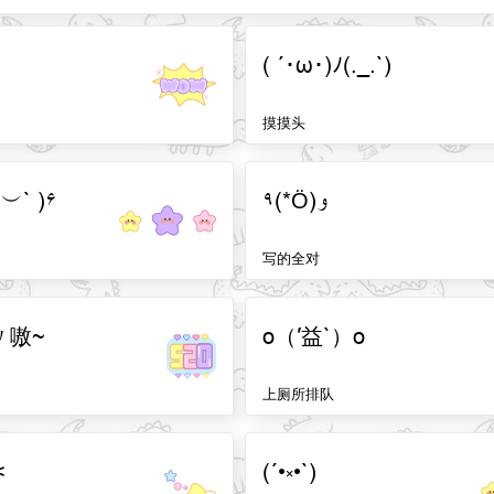
( ´･ω･)ﾉ(._.`)
摸摸头
 ´︶` )۶
٩(*Ӧ)و
写的全对
〃嗷~
o（′益`）o
上厕所排队
<
(´•༝•`)