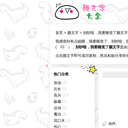
首页
>
颜文字
> 别吵啦，我要睡觉了颜文
我感觉到有点瞌睡，我要睡觉了。别吵啦，
( /O｀）
，
别吵啦，我要睡觉了颜文字
是由
点击颜文字即可成功复制，然后粘贴分享给
热门分类
加油
(2)
兵长
(5)
高兴
(17)
躲藏
(7)
运动
(8)
魔法
(3)
流口水
(4)
动作
,
伤心
(7)