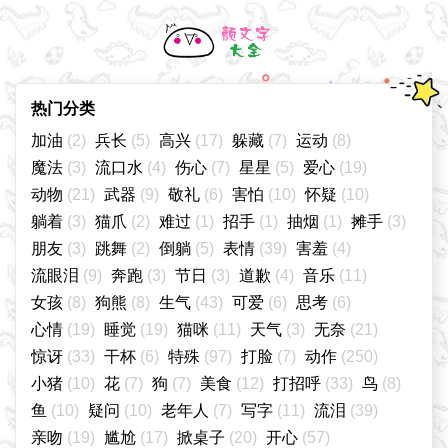
热门分类
加油
(2)
兵长
(5)
高兴
(17)
躲藏
(7)
运动
(8)
魔法
(3)
流口水
(4)
伤心
(7)
星星
(5)
爱心
(19)
动物
(21)
武器
(9)
敬礼
(6)
害怕
(10)
怀疑
(10)
躺着
(3)
猫爪
(2)
难过
(1)
招手
(1)
抽烟
(1)
摊手
(3)
朋友
(3)
跳舞
(2)
倒躺
(5)
表情
(39)
害羞
(4)
流眼泪
(9)
奔跑
(3)
节日
(3)
道歉
(4)
音乐
(11)
女孩
(8)
狗熊
(8)
生气
(43)
可爱
(6)
思考
(6)
心情
(19)
睡觉
(19)
猫咪
(11)
天气
(3)
无奈
(21)
惊讶
(33)
干杯
(6)
特殊
(97)
打脸
(7)
动作
(250)
小猪
(10)
花
(7)
狗
(7)
美食
(12)
打招呼
(33)
鸟
(8)
鱼
(10)
疑问
(10)
老年人
(7)
写字
(11)
流泪
(39)
亲吻
(19)
尴尬
(17)
掀桌子
(20)
开心
(57)