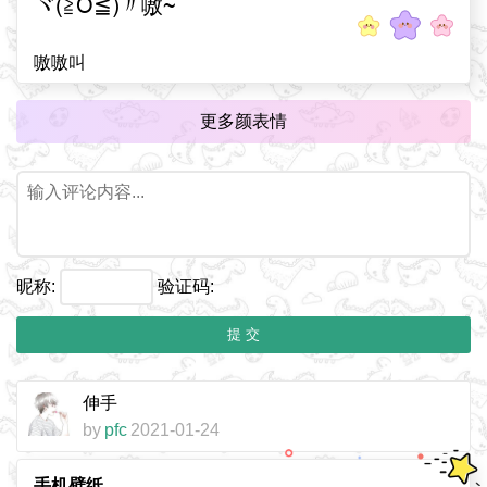
ヾ(≧O≦)〃嗷~
嗷嗷叫
更多颜表情
昵称:
验证码:
提 交
伸手
by
pfc
2021-01-24
手机壁纸