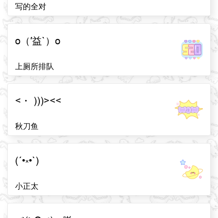
写的全对
o（′益`）o
上厕所排队
<・ )))><<
秋刀鱼
(´•༝•`)
小正太