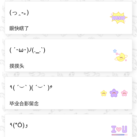
(っ ̯ -｡)
眼快瞎了
( ´･ω･)ﾉ(._.`)
摸摸头
٩( ´︶` )( ´︶` )۶
毕业合影留念
٩(*Ӧ)و